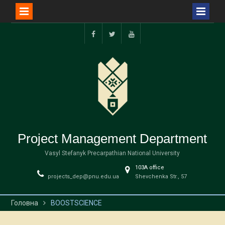
Перейти
до
facebook
twitter
youtube
вмісту
Project Management Department
Vasyl Stefanyk Precarpathian National University
103А office
projects_dep@pnu.edu.ua
Shevchenka Str., 57
Головна
BOOSTSCIENCE